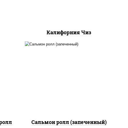
Калифорния Чиз
рис, нори, сыр сливочный,
 сыр
огурцы свежие, икра
"масаго", соус "яки"
(майонез чеснок масаго
лосось слабосолёный), соус
"унаги"
ролл
Сальмон ролл (запеченный)