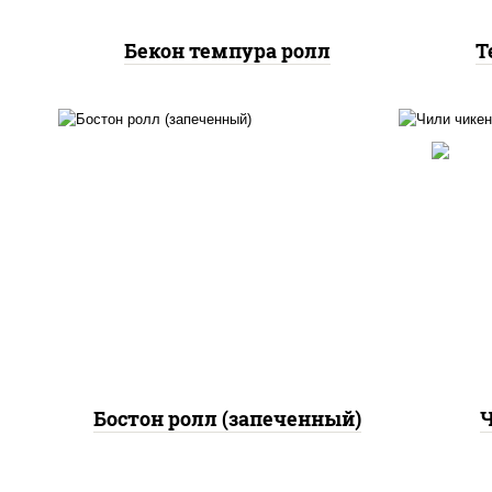
Бекон темпура ролл
Т
рис
рис, нори, сыр сливочный,
поми
огурцы свежие, куриная
па
грудка с паприкой, бекон,
(м
соус "унаги", кунжут
Бостон ролл (запеченный)
Ч