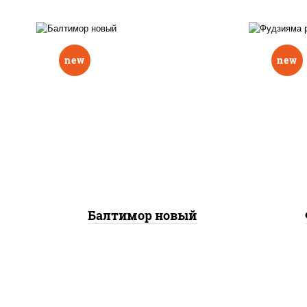
new
new
р
нори, рис, соус "вулкан"
слив
(креветки отварные; краб
икра
снежный; майонез; чеснок;
(кр
икра масаго), авокадо
сне
Балтимор новый