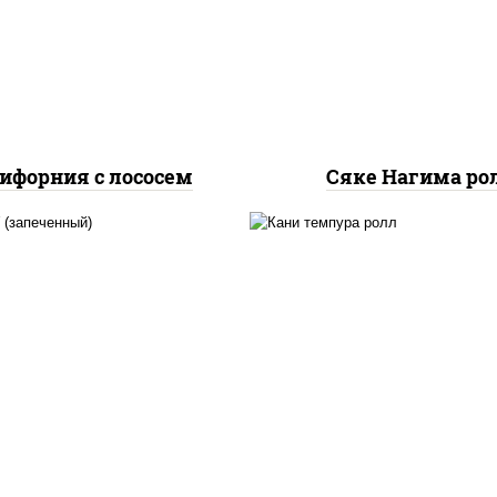
урцы свежие, лосось
огурцы свежие, лос
слабосоленый, икра
слабосоленый
"масаго"
ифорния с лососем
Сяке Нагима ро
, нори, сыр сливочный,
нори, краб снежный,
б снежный, соус "яки"
сливочный, икра "маса
айонез чеснок масаго
омлет, угорь копчен
сь слабосолёный), соус
сухари панировочные,
"унаги"
"унаги"