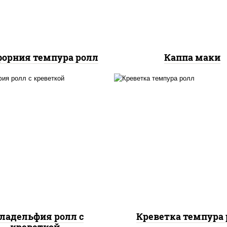
орния темпура ролл
Каппа маки
, нори, огурцы свежие,
рис, нори, креветки,
алат "айсберг", сыр
сливочный, салат
вочный, креветки, соус
"айсберг", сухари
"унаги"
панировочные
ладельфия ролл с
Креветка темпура 