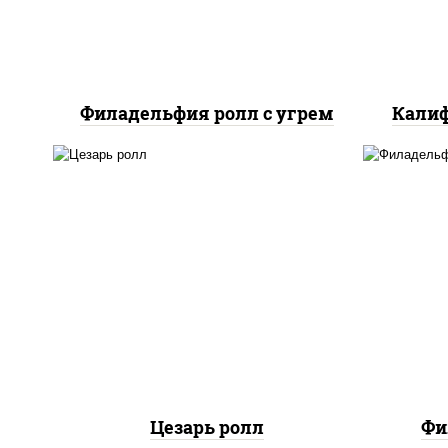
Филадельфия ролл с угрем
Калиф
соус "цезарь" (масло
растительное
загустители сахар яйца
рис
чеснок специи перец
с
черный консерванты), сыр
сли
"пармезан", рис, нори,
куриная грудка с паприкой,
салат "айсберг", кунжут
Цезарь ролл
Фи