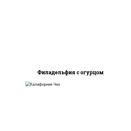
рис, нори, сыр сливочный,
огурцы свежие, лосось
слабосоленый
Филадельфия с огурцом
жие,
рис, нори, сыр сливочный,
икра "масаго"