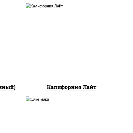
ный,
а с
ан",
рис, нори, майонез, краб
ло
снежный, огурцы свежие,
икра "масаго"
йца
ец
ы)
нный)
Калифорния Лайт
ный,