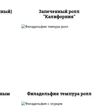
нный)
Запеченный ролл
"Калифорния"
рис, нори, сыр сливочный,
йс"
лосось слабосоленый, икра
оус
"масаго", сухари
ченый
панировочные
еным
Филадельфия темпура ролл