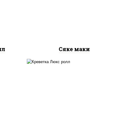
рис, нори, лосось
ось
слабосоленый
лл
Сяке маки
 сыр
креветки, рис, нори,
го",
майонез, икра "масаго",
ый,
кляр, сухари панировочные,
 соус
кунжут