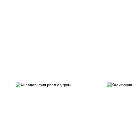
рис
рис, нори, сыр сливочный,
ма
угорь копченый, соус
ог
"унаги", кунжут
с