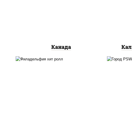
сливочный, огурцы свежие,
ог
лосось слабосоленый, угорь
копченый, кунжут
Канада
Кал
рис
рис, нори, сыр сливочный,
кра
огурцы свежие, омлет,
(м
лосось слабосоленый
лосо