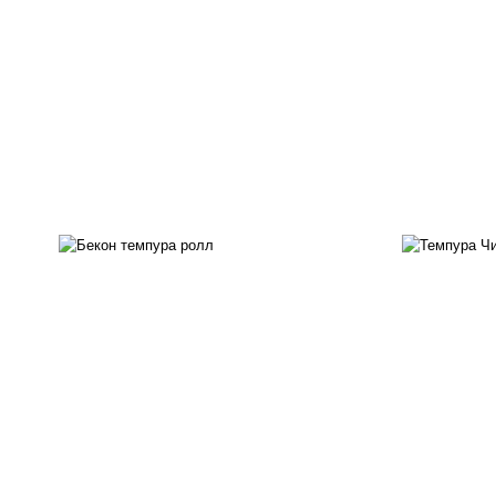
рис, нори, бекон, соус
"техасский барбекю", сыр
рис
сливочный, огурцы свежие,
с
сухари панировочные