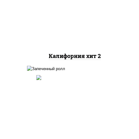
рис, нори, майонез, авокадо,
краб снежный, икра
"масаго"
Калифорния хит 2
ный,
иная
 фри,
рис, нори, огурцы свежие,
ус
краб снежный, икра
"масаго", соус "хот"
(майонез кетчуп табаско
йца
чеснок масаго)
ец
ы)