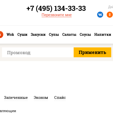
+7 (495) 134-33-33
Де
Перезвоните мне
ы
Wok
Суши
Закуски
Супы
Салаты
Соусы
Напитки
Запеченные
Эконом
Спайс
авляющим