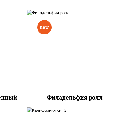
new
еный,
рцы
рис, нори, сыр сливочный,
н"
авокадо, лосось
краб
слабосоленый
нок;
ут
ченный
Филадельфия ролл