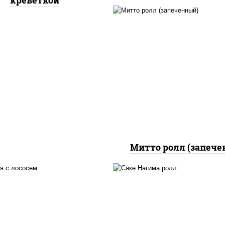
креветкой
рис, нори, сыр сливоч
бекон, куриная грудк
паприкой, сыр "пармез
соус "цезарь" (мас
растительное
загустители сахар я
чеснок специи пер
черный консервант
Митто ролл (запече
 нори, майонез, авокадо,
рис, нори, сыр сливоч