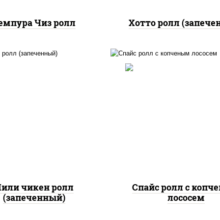
емпура Чиз ролл
Хотто ролл (запече
, нори, сыр сливочный,
доры, куриная грудка с
рис, нори, соус "спа
прикой, соус "спайс"
(майонез соус чили с
айонез соус чили соус
шрирача), лосось коп
шрирача)
или чикен ролл
Спайс ролл с копч
(запеченный)
лососем