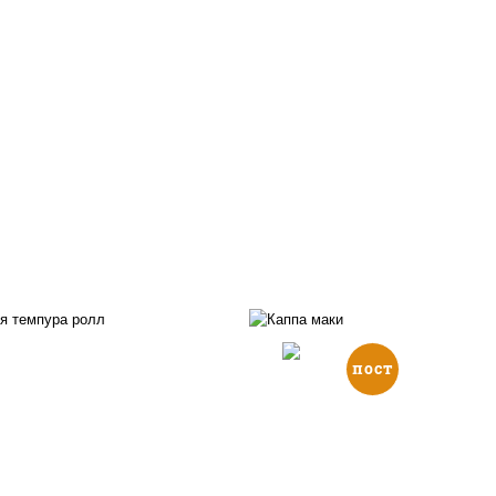
пост
, нори, икра "масаго",
йонез, краб снежный,
рис, нори, огурцы све
урцы свежие, авокадо,
кунжут
ухари панировочные