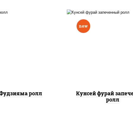
new
ис, нори, омлет, сыр
рис, нори, лосось копч
очный, огурцы свежие,
сыр сливочный, огу
 "масаго", соус "вулкан"
свежие, соус "вулка
еветки отварные; краб
(креветки отварные; 
жный; майонез; чеснок;
снежный; майонез; чес
икра масаго)
икра масаго), кунж
Фудзияма ролл
Кунсей фурай запе
ролл