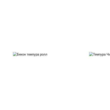
рис, нори, бекон, соус
"техасский барбекю", сыр
рис
сливочный, огурцы свежие,
с
сухари панировочные