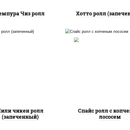
емпура Чиз ролл
Хотто ролл (запече
, нори, сыр сливочный,
доры, куриная грудка с
рис, нори, соус "спа
прикой, соус "спайс"
(майонез соус чили с
айонез соус чили соус
шрирача), лосось коп
шрирача)
или чикен ролл
Спайс ролл с копч
(запеченный)
лососем