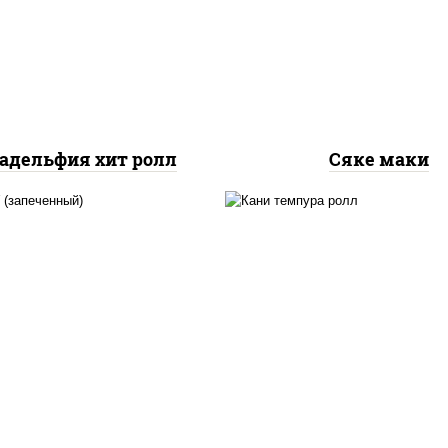
рис, нори, лосось
урцы свежие, омлет,
слабосоленый
осось слабосоленый
адельфия хит ролл
Сяке маки
, нори, сыр сливочный,
нори, краб снежный,
б снежный, соус "яки"
сливочный, икра "маса
айонез чеснок масаго
омлет, угорь копчен
сь слабосолёный), соус
сухари панировочные,
"унаги"
"унаги"