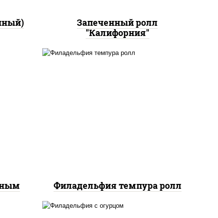
нный)
Запеченный ролл
"Калифорния"
рис, нори, сыр сливочный,
йс"
лосось слабосоленый, икра
оус
"масаго", сухари
ченый
панировочные
еным
Филадельфия темпура ролл