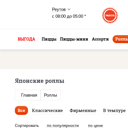
Реутов
с 08:00 до 05:00 *
ВЫГОДА
Пиццы
Пиццы-мини
Ассорти
Ролл
Японские роллы
Главная
Роллы
Все
Классические
Фирменные
В темпуре
Сортировать
по популярности
по цене