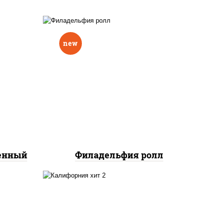
new
еный,
рцы
рис, нори, сыр сливочный,
н"
авокадо, лосось
краб
слабосоленый
нок;
ут
ченный
Филадельфия ролл