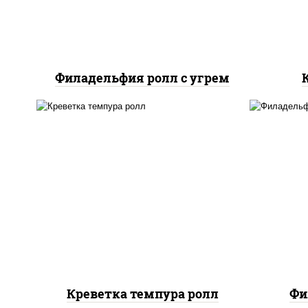
Филадельфия ролл с угрем
рис, нори, креветки, сыр
рис
сливочный, салат
с
"айсберг", сухари
сли
панировочные
Креветка темпура ролл
Фи