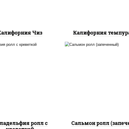
Калифорния Чиз
Калифорния темпур
рис, нори, сыр сливоч
, нори, огурцы свежие,
огурцы свежие, ик
алат "айсберг", сыр
"масаго", соус "яки
вочный, креветки, соус
(майонез чеснок мас
"унаги"
лосось слабосолёный),
"унаги"
ладельфия ролл с
Сальмон ролл (запеч