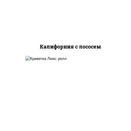
огурцы свежие, лосось
слабосоленый, икра
"масаго"
Калифорния с лососем
 сыр
креветки, рис, нори,
го",
майонез, икра "масаго",
ый,
кляр, сухари панировочные,
 соус
кунжут