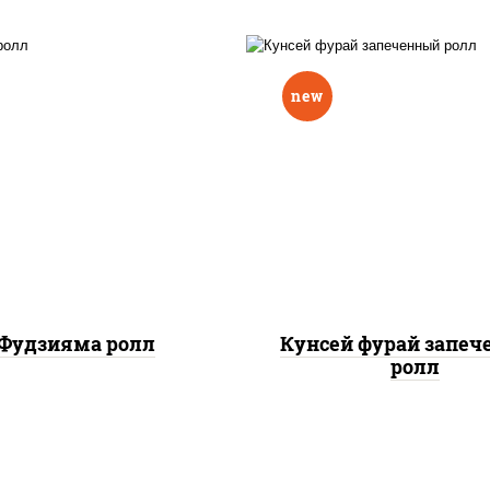
new
ис, нори, омлет, сыр
рис, нори, лосось копч
очный, огурцы свежие,
сыр сливочный, огу
 "масаго", соус "вулкан"
свежие, соус "вулка
еветки отварные; краб
(креветки отварные; 
жный; майонез; чеснок;
снежный; майонез; чес
икра масаго)
икра масаго), кунж
Фудзияма ролл
Кунсей фурай запе
ролл