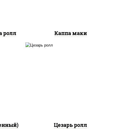
а ролл
Каппа маки
соус "цезарь" (масло
ный,
растительное
ра
загустители сахар яйца
"
чеснок специи перец
аго
черный консерванты), сыр
 соус
"пармезан", рис, нори,
куриная грудка с паприкой,
салат "айсберг", кунжут
енный)
Цезарь ролл