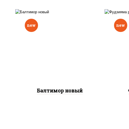
new
new
р
нори, рис, соус "вулкан"
слив
(креветки отварные; краб
икра
снежный; майонез; чеснок;
(кр
икра масаго), авокадо
сне
Балтимор новый