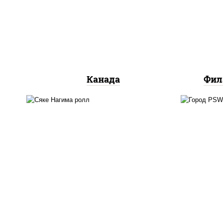
сливочный, огурцы свежие,
ог
лосось слабосоленый, угорь
л
копченый, кунжут
Канада
Фил
рис
рис, нори, сыр сливочный,
кра
огурцы свежие, лосось
(м
слабосоленый
лосо