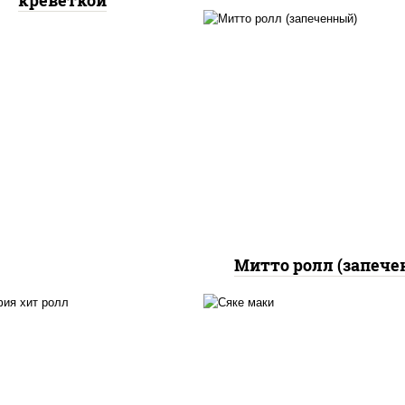
креветкой
рис, нори, сыр сливоч
бекон, куриная грудк
паприкой, сыр "пармез
соус "цезарь" (мас
растительное
загустители сахар я
чеснок специи пер
черный консервант
Митто ролл (запече
, нори, сыр сливочный,