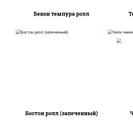
Бекон темпура ролл
Т
рис
рис, нори, сыр сливочный,
поми
огурцы свежие, куриная
па
грудка с паприкой, бекон,
(м
соус "унаги", кунжут
Бостон ролл (запеченный)
Ч