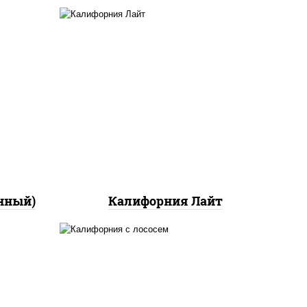
ный,
а с
ан",
рис, нори, майонез, краб
ло
снежный, огурцы свежие,
икра "масаго"
йца
ец
ы)
нный)
Калифорния Лайт
рис, нори, майонез, авокадо,