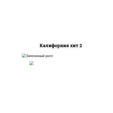
рис, нори, майонез, авокадо,
краб снежный, икра
"масаго"
Калифорния хит 2
ный,
иная
 фри,
рис, нори, огурцы свежие,
ус
краб снежный, икра
"масаго", соус "хот"
(майонез кетчуп табаско
йца
чеснок масаго)
ец
ы)