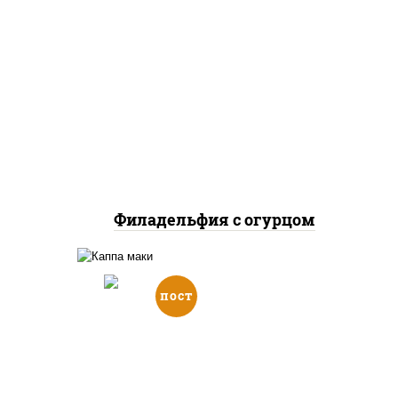
рис, нори, сыр сливочный,
огурцы свежие, лосось
слабосоленый
Филадельфия с огурцом
пост
го",
ый,
рис, нори, огурцы свежие,
адо,
кунжут
ые