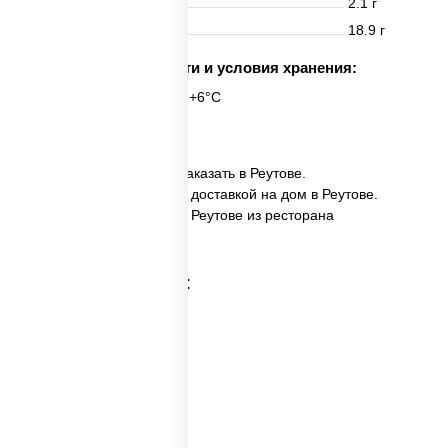
Жиры
2.1 г
Углеводы
18.9 г
Срок годности и условия хранения:
6 часов при t° от +2°C до +6°C
6 шт.
✅ Спайс ролл с тунцом заказать в Реутове.
✅ Спайс ролл с тунцом с доставкой на дом в Реутове.
✅ Спайс ролл с тунцом в Реутове из ресторана
ПиццаСушиВок.
Категории товара: