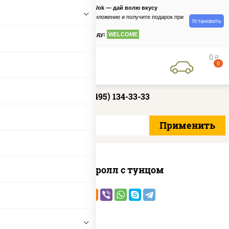
PizzaSushiWok — дай волю вкусу
Скачайте приложение и получите подарок при
Установить
заказе
по промокоду:
WELCOME
0
руб
0
+7 (495) 134-33-33
Спайс ролл с тунцом