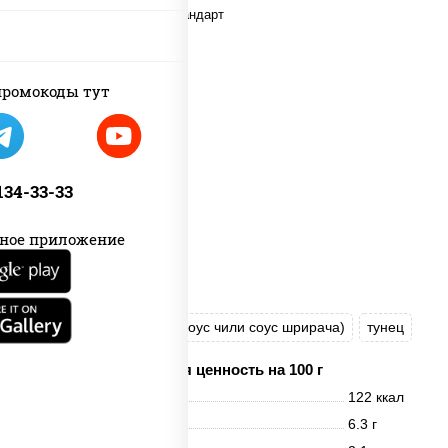
ромокоды тут
 134-33-33
ное приложение
рис
нори
соус "Спайс" (майонез соус чили соус шрирача)
тунец
Пищевая ценность на 100 г
Энерг. ценность
122 ккал
Белки
6.3 г