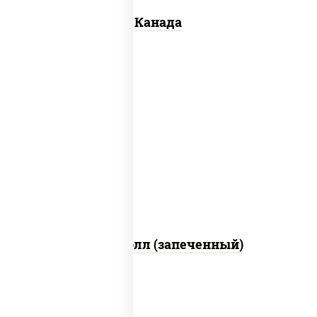
Канада
рис, нори, сыр сливочный, бекон, куриная
грудка с паприкой, сыр "пармезан", соус
"цезарь" (масло растительное
загустители сахар яйца чеснок специи
перец черный консерванты)
Митто ролл (запеченный)