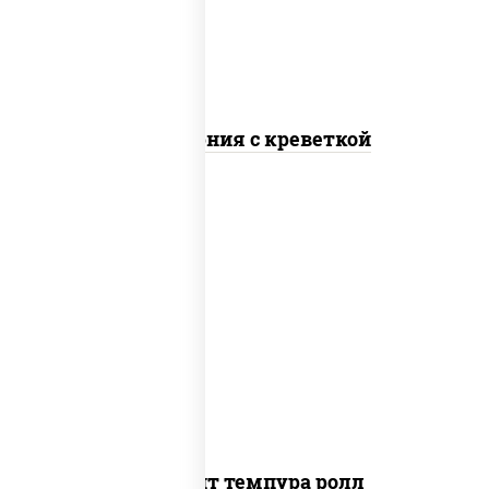
Калифорния с креветкой
рис, нори, угорь копченый, икра
"масаго", сыр сливочный, огурцы свежие,
сухари панировочные
Динамит темпура ролл