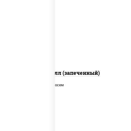
рис, нори, сыр сливочный, салат
"айсберг", куриная грудка с паприкой,
лук фри, сыр "пармезан", соус "цезарь"
(масло растительное загустители
сахар яйца чеснок специи перец черный
консерванты)
Хотто ролл (запеченный)
рис, нори, соус "спайс" (майонез соус
чили соус шрирача), лосось копченый