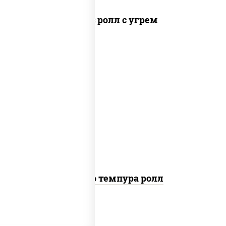
Спайс ролл с угрем
рис, нори, тунец, сыр сливочный, огурцы
свежие, соус "спайс" (майонез соус чили
соус шрирача), сухари панировочные
Бонито темпура ролл