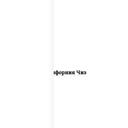
рис, нори, сыр сливочный, икра "масаго"
Калифорния Чиз
рис, нори, креветки, сыр сливочный,
салат "айсберг", сухари панировочные