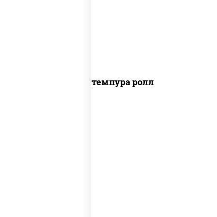
рис, нори, тунец, омлет, соус "спайс"
(майонез соус чили соус шрирача), сухари
панировочные
Тунец темпура ролл
соус "цезарь" (масло растительное
загустители сахар яйца чеснок специи
перец черный консерванты), сыр
"пармезан", рис, нори, салат "айсберг",
помидоры, куриная грудка с паприкой,
сухари панировочные