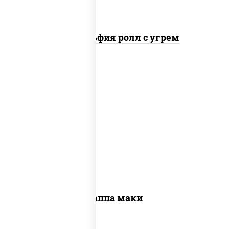
Филадельфия ролл с угрем
пост
рис, нори, огурцы свежие, кунжут
Каппа маки