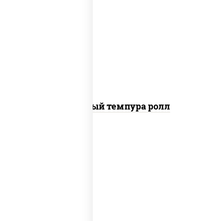
рис, нори, лосось слабосоленый, огурцы
свежие, сыр сливочный, сухари
панировочные
Сливочный темпура ролл
рис, нори, креветки, соус "спайс"
(майонез соус чили соус шрирача)