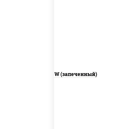
рис, нори, сыр сливочный, краб снежный,
соус "яки" (майонез чеснок масаго
лосось слабосолёный), соус "унаги"
Город PSW (запеченный)
рис, нори, майонез, краб снежный,
огурцы свежие, икра "масаго"