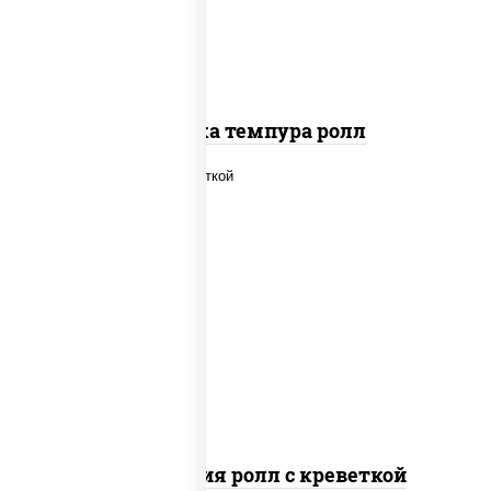
Креветка темпура ролл
рис, нори, огурцы свежие, салат
"айсберг", сыр сливочный, креветки,
соус "унаги"
Филадельфия ролл с креветкой