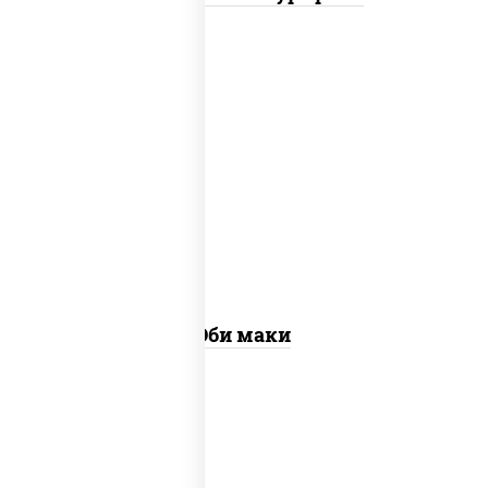
рис, нори, креветки
Эби маки
рис, нори, сыр сливочный, огурцы