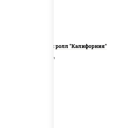
икра "масаго", соус "хот" (майонез
кетчуп табаско чеснок масаго)
Запеченный ролл "Калифорния"
рис, нори, сыр сливочный, лосось
слабосоленый, икра "масаго", сухари
панировочные