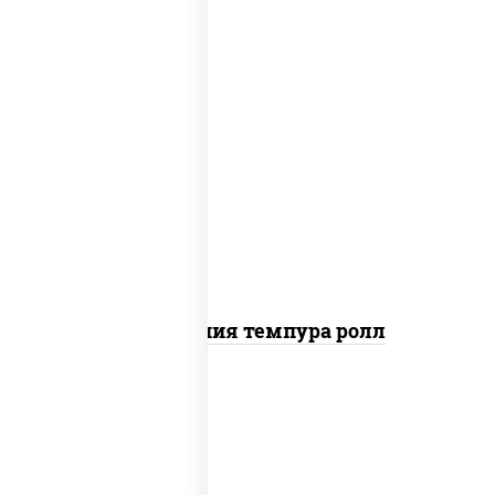
рис, нори, икра "масаго", майонез, краб
снежный, огурцы свежие, авокадо,
сухари панировочные
Калифорния темпура ролл
рис, нори, сыр сливочный, огурцы