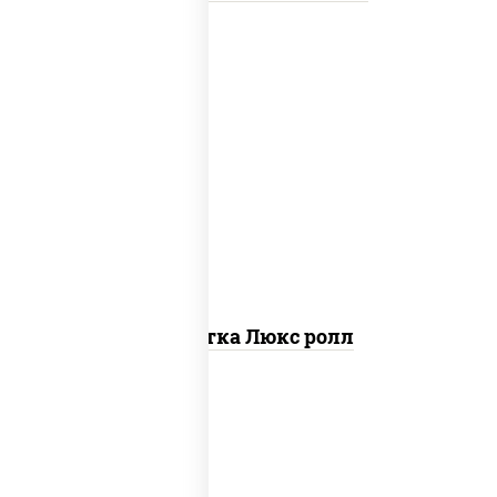
креветки, рис, нори, майонез, икра
"масаго", кляр, сухари панировочные,
кунжут
Креветка Люкс ролл