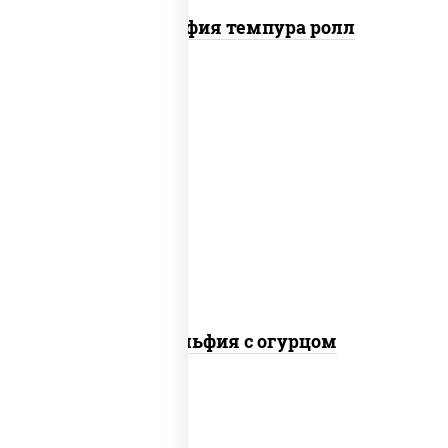
Филадельфия темпура ролл
рис, нори, сыр сливочный, огурцы
свежие, лосось слабосоленый
Филадельфия с огурцом