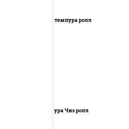
Бекон темпура ролл
рис, нори, сыр сливочный, сухари
панировочные
Темпура Чиз ролл