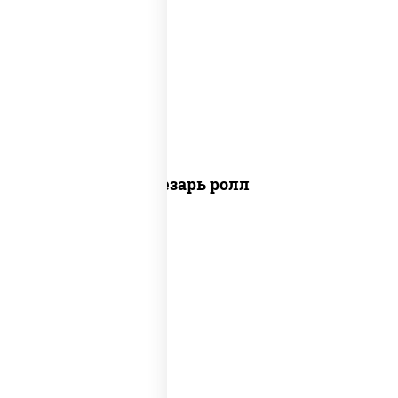
соус "цезарь" (масло растительное
загустители сахар яйца чеснок специи
перец черный консерванты), сыр
"пармезан", рис, нори, куриная грудка с
паприкой, салат "айсберг", кунжут
Цезарь ролл
рис, нори, сыр сливочный, угорь
копченый, соус "унаги", кунжут