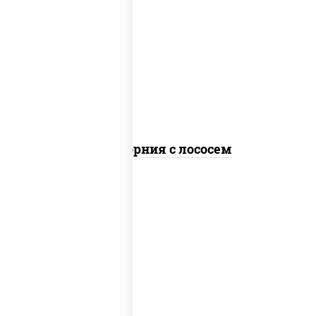
рис, нори, майонез, авокадо, огурцы
свежие, лосось слабосоленый, икра
"масаго"
Калифорния с лососем
рис, нори, сыр сливочный, огурцы
свежие, лосось слабосоленый