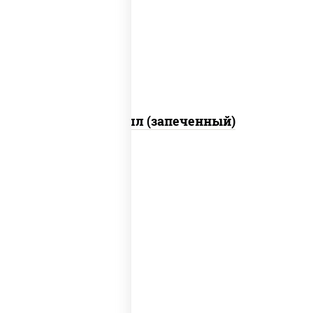
свежие, креветки, лосось слабосоленый,
соус "унаги", соус "спайс" (майонез соус
чили соус шрирача), икра "масаго"
Ойси ролл (запеченный)
рис, нори, соус "спайс" (майонез соус
чили соус шрирача), угорь копченый