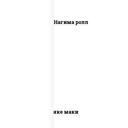
Сяке Нагима ролл
рис, нори, лосось слабосоленый
Сяке маки