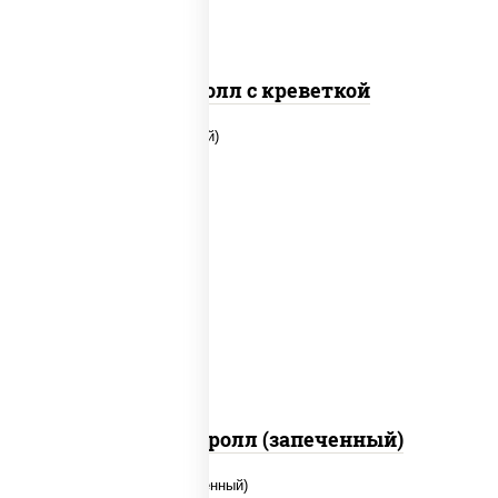
Спайс ролл с креветкой
рис, нори, огурцы свежие, помидоры,
куриная грудка с паприкой, соус "шеф"
(майонез соус соевый зелень чеснок)
Тори Маки ролл (запеченный)