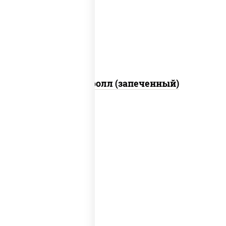
свежие, икра "масаго", соус "яки"
(майонез чеснок масаго лосось
слабосолёный), соус "унаги"
Сальмон ролл (запеченный)
соус "унаги", рис, нори, сыр сливочный,
огурцы свежие, лосось слабосоленый,
угорь копченый, кунжут