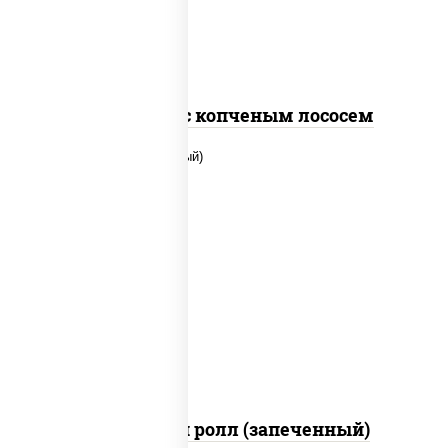
Спайс ролл с копченым лососем
рис, нори, сыр сливочный, помидоры,
куриная грудка с паприкой, соус "спайс"
(майонез соус чили соус шрирача)
Чили чикен ролл (запеченный)