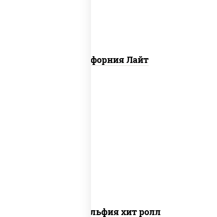
Калифорния Лайт
рис, нори, сыр сливочный, огурцы
свежие, омлет, лосось слабосоленый
Филадельфия хит ролл