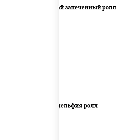
Кунсей фурай запеченный ролл
new
рис, нори, сыр сливочный, авокадо,
лосось слабосоленый
Филадельфия ролл