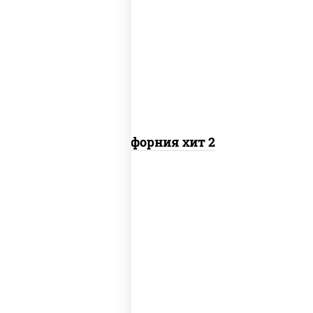
рис, нори, майонез, авокадо, краб
снежный, икра "масаго"
Калифорния хит 2
рис, нори, бекон, соус "техасский
барбекю", сыр сливочный, огурцы
свежие, сухари панировочные