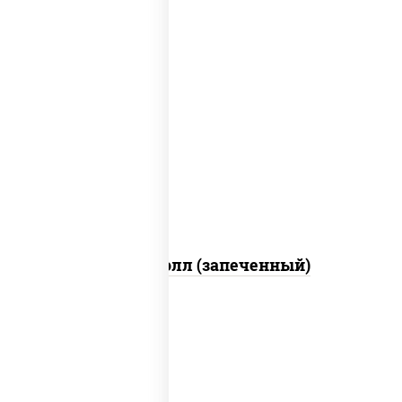
рис, нори, сыр сливочный, огурцы
свежие, куриная грудка с паприкой,
бекон, соус "унаги", кунжут
Бостон ролл (запеченный)
рис, нори, огурцы свежие, краб снежный,