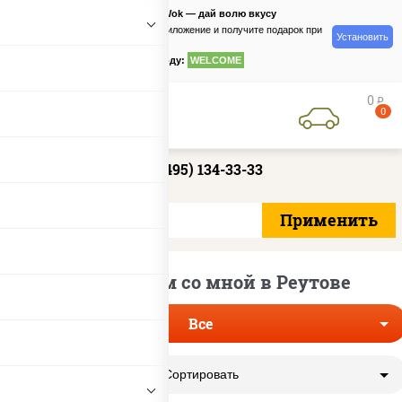
PizzaSushiWok — дай волю вкусу
Скачайте приложение и получите подарок при
Установить
заказе
по промокоду:
WELCOME
0
руб
0
+7 (495) 134-33-33
Роллы рядом со мной в Реутове
Все
Сортировать