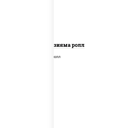
"вулкан" (креветки отварные; краб
снежный; майонез; чеснок; икра масаго)
Фудзияма ролл
new
рис, нори, лосось копченый, сыр
сливочный, огурцы свежие, соус "вулкан"
(креветки отварные; краб снежный;
майонез; чеснок; икра масаго), кунжут