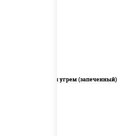
рис, нори, огурцы свежие, креветки,
угорь копченый, икра "масаго", соус
"хот" (майонез кетчуп табаско чеснок
масаго)
С креветкой и угрем (запеченный)
рис, нори, майонез, огурцы свежие,
авокадо, креветки, икра "масаго"