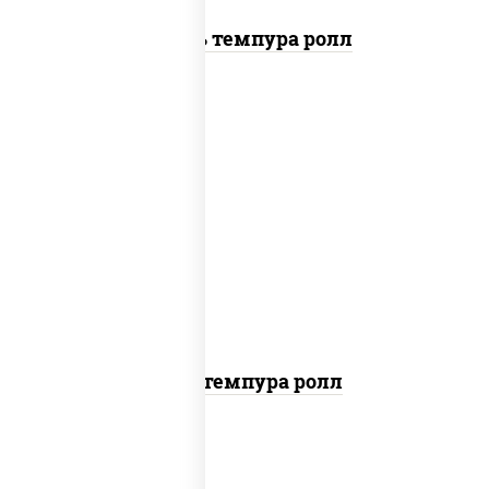
Цезарь темпура ролл
нори, краб снежный, сыр сливочный,
икра "масаго", омлет, угорь копченый,
сухари панировочные, соус "унаги"
Кани темпура ролл