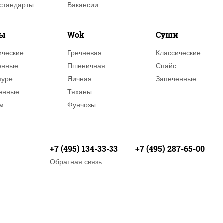
стандарты
Вакансии
лы
Wok
Суши
ические
Гречневая
Классические
енные
Пшеничная
Спайс
пуре
Яичная
Запеченные
енные
Тяханы
м
Фунчозы
+7 (495) 134-33-33
+7 (495) 287-65-00
Обратная связь