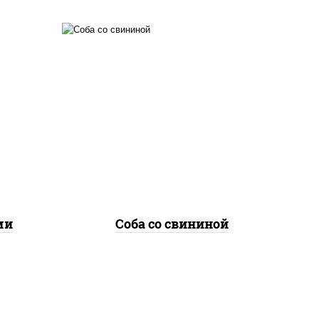
е,
масло растительное,
лук
свинина, морковь, лук
репчатый, перец
соус
болгарский, кабачки, соус
а
"чесночный", лапша
гречневая
ми
Соба со свининой