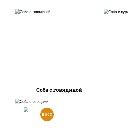
масло растительное,
м
говядина, морковь, лук
гру
репчатый, перец
л
болгарский, кабачки, соус
бол
"чесночный", лапша
гречневая
Соба с говядиной
пост
масло растительное,