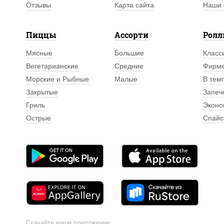
Отзывы
Карта сайта
Наши 
Пиццы
Ассорти
Рол
Мясные
Большие
Класс
Вегетарианские
Средние
Фирм
Морские и Рыбные
Малые
В тем
Закрытые
Запеч
Гриль
Эконо
Острые
Спайс
Скачайте наше приложение