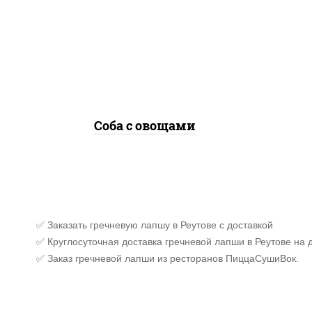
морковь, лук репчатый,
перец болгарский, кабачки,
соус "чесночный", лапша
гречневая, кунжут
Соба с овощами
✅ Заказать гречневую лапшу в Реутове с доставкой
✅ Круглосуточная доставка гречневой лапши в Реутове на 
✅ Заказ гречневой лапши из ресторанов ПиццаСушиВок.