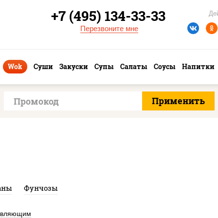
+7 (495) 134-33-33
Де
Перезвоните мне
Wok
Суши
Закуски
Супы
Салаты
Соусы
Напитки
аны
Фунчозы
авляющим