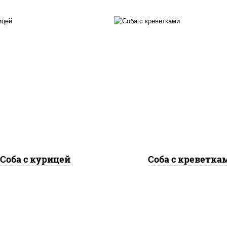
асло растительное,
масло растительно
дка куриная, морковь,
креветки, морковь, 
ук репчатый, перец
репчатый, перец
гарский, кабачки, соус
болгарский, кабачки, 
"чесночный", лапша
"чесночный", лапш
гречневая
гречневая
Соба с курицей
Соба с креветка