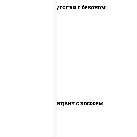
Сырные уголки с беконом
рис, нори, сыр сливочный, лосось
слабосоленый, огурцы свежие, сухари
панировочные, соус "унаги", кунжут
Суши-сэндвич с лососем