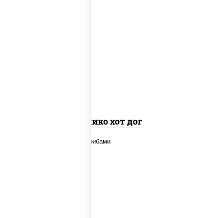
краб снежный, рис, нори, соус "яки"
(майонез чеснок масаго лосось
слабосолёный), огурцы свежие, соус
"спайс" (майонез соус чили соус
шрирача), соус "унаги", сухари
панировочные
Канико хот дог
говядина, шампиньоны св, дольки
картофеля, соус "чесночный"