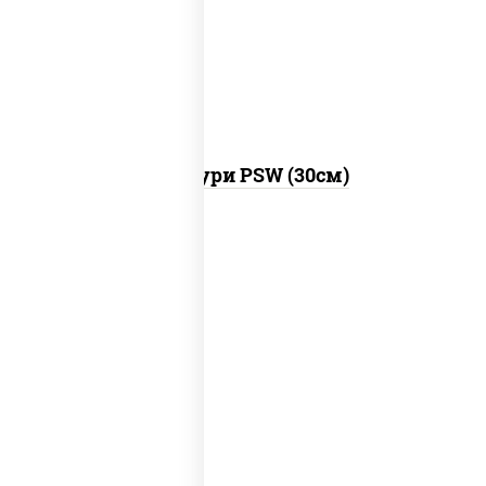
моцарелла для пиццы, брынза, сыр
"чеддер", масло сливочное
Хачапури PSW (30см)
лосось слабосоленый, рис, нори, сыр
сливочный, огурцы свежие, соус "спайс"
(майонез соус чили соус шрирача), соус
"унаги", сухари панировочные, кунжут