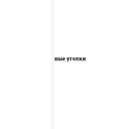
соус "шеф" (майонез соус соевый зелень
чеснок), моцарелла для пиццы
Сырные уголки
куриная грудка с паприкой, рис, нори,
сыр сливочный, огурцы маринованные,
соус "горчичный" (майонез горчица), лук
фри, соус "унаги", сухари панировочные