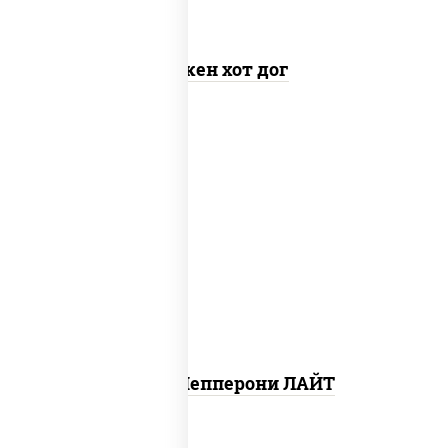
Чикен хот дог
пицца соус (томаты базилик орегано
чеснок), моцарелла для пиццы, колбаса
"пепперони", шампиньоны св
Пицца Пепперони ЛАЙТ