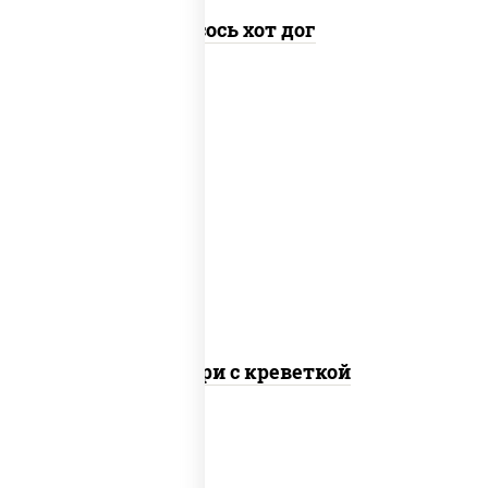
Лосось хот дог
рис, соус "спайс" (майонез соус чили соус
шрирача), креветки, водоросли нори
Онигири с креветкой