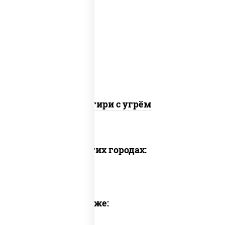
рис, огурцы свежие, угорь копченый,
соус "унаги", кунжут, водоросли нори
Онигири с угрём
Доставка в других городах:
Предлагаем также: