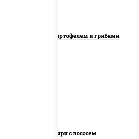
Говядина с картофелем и грибами
рис, сыр сливочный, огурцы свежие,
лосось слабосоленый, водоросли нори
Онигири с лососем