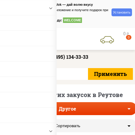
PizzaSushiWok — дай волю вкусу
Скачайте приложение и получите подарок при
Установить
заказе
по промокоду:
WELCOME
0
руб
0
+7 (495) 134-33-33
Доставка других закусок в Реутове
Другое
Сортировать