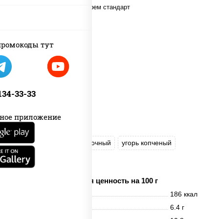
ромокоды тут
 134-33-33
ное приложение
рис
нори
сыр сливочный
угорь копченый
соус "Унаги"
кунжут
Пищевая ценность на 100 г
Энерг. ценность
186 ккал
Белки
6.4 г