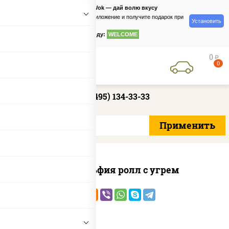
PizzaSushiWok — дай волю вкусу
Скачайте приложение и получите подарок при
Установить
заказе
по промокоду:
WELCOME
0
руб
0
+7 (495) 134-33-33
Филадельфия ролл с угрем