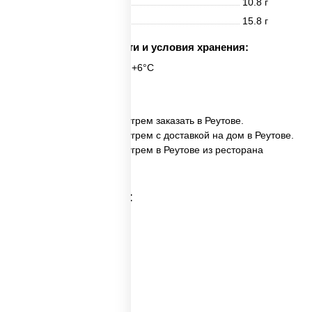
Жиры
10.8 г
Углеводы
15.8 г
Срок годности и условия хранения:
6 часов при t° от +2°C до +6°C
6 шт.
✅ Филадельфия ролл с угрем заказать в Реутове.
✅ Филадельфия ролл с угрем с доставкой на дом в Реутове.
✅ Филадельфия ролл с угрем в Реутове из ресторана
ПиццаСушиВок.
Категории товара: