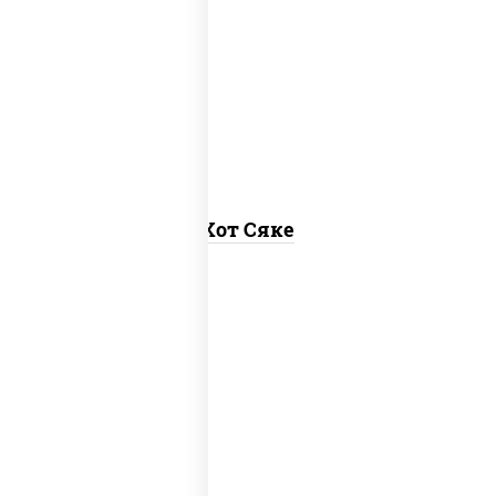
рис, нори, лосось слабосоленый, соус
"хот" (майонез кетчуп табаско чеснок
масаго)
Хот Сяке
рис, нори, лосось копченый, соус "хот"
(майонез кетчуп табаско чеснок
масаго)