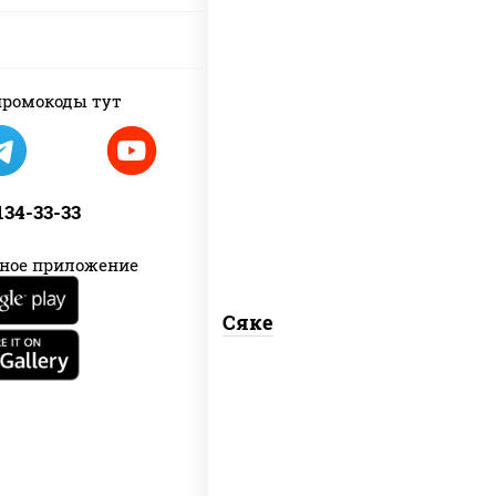
ромокоды тут
рис, лосось слабосоленый
 134-33-33
ное приложение
Сяке
рис, нори, лосось слабосоленый, соус