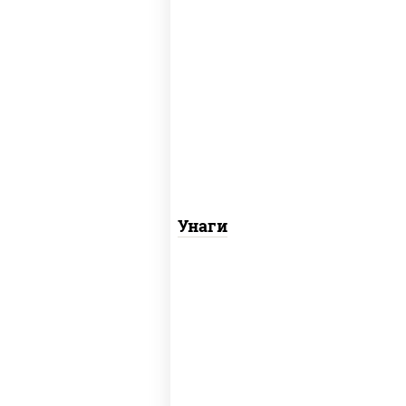
соус "унаги", рис, нори, угорь копченый,
кунжут
Унаги
рис, лосось копченый