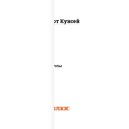
Хот Кунсей
Суши сити вок
Ближайшая суши
Все виды суши и роллы
Самые лучшие суши
Важная рыба суши
Много рыбы суши
Быстрые ссылки: