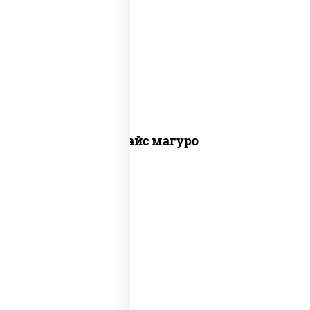
рис, нори, тунец, соус "спайс" (майонез
соус чили соус шрирача)
Спайс магуро
рис, нори, креветки, соус "хот" (майонез
кетчуп табаско чеснок масаго)