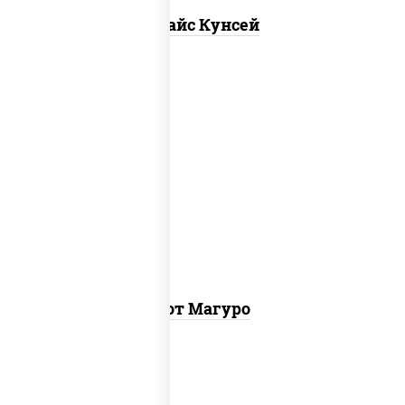
Спайс Кунсей
рис, нори, тунец, соус "хот" (майонез
кетчуп табаско чеснок масаго)
Хот Магуро