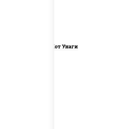
(майонез кетчуп табаско чеснок
масаго)
Хот Унаги
рис, нори, лосось копченый, соус "спайс"
(майонез соус чили соус шрирача)