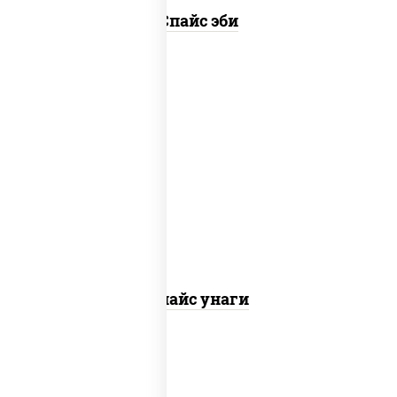
Спайс эби
рис, нори, угорь копченый, соус "спайс"
(майонез соус чили соус шрирача)
Спайс унаги