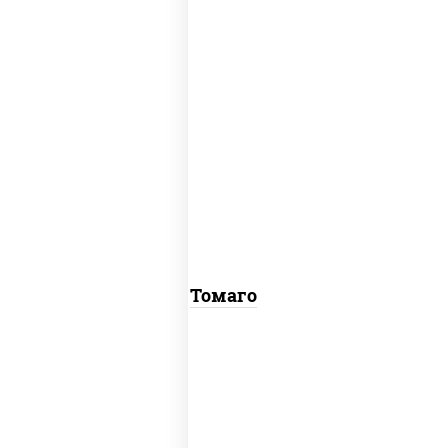
соус "унаги", рис, нори, омлет, кунжут
Томаго
рис, нори, угорь копченый, соус "хот"