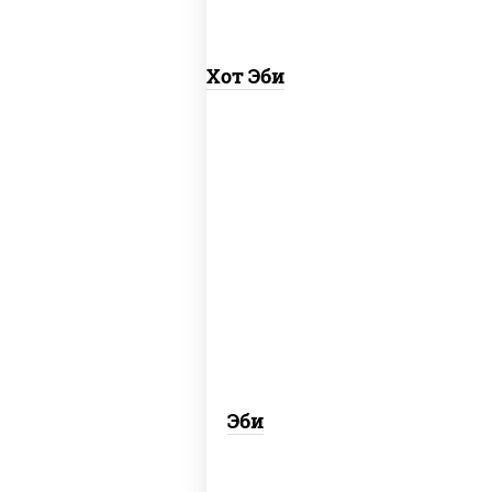
Хот Эби
рис, креветки
Эби