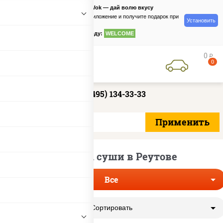
PizzaSushiWok — дай волю вкусу
Скачайте приложение и получите подарок при
Установить
заказе
по промокоду:
WELCOME
0
руб
0
+7 (495) 134-33-33
Доставка суши в Реутове
Все
Сортировать