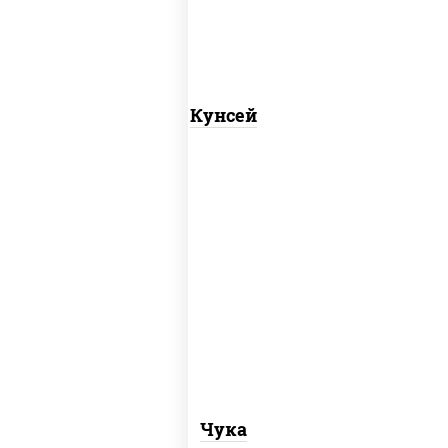
Кунсей
пост
рис, нори, салат "чука"
Чука