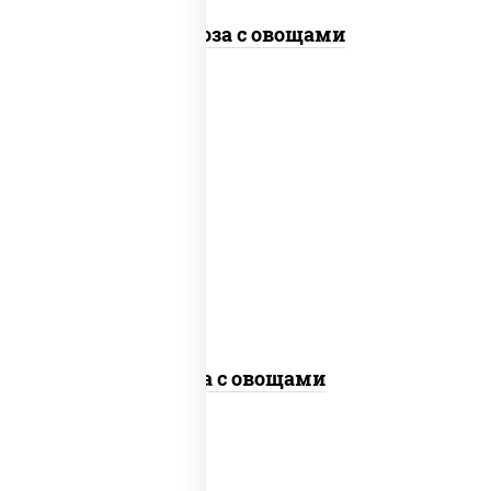
Фунчоза с овощами
пост
масло растительное, морковь, лук
репчатый, перец болгарский,
кабачки, соус "чесночный", лапша
гречневая, кунжут
Соба с овощами