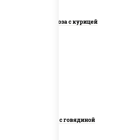
Фунчоза с курицей
масло растительное, говядина,
морковь, лук репчатый, перец
болгарский, кабачки, соус
"чесночный", лапша гречневая
Соба с говядиной