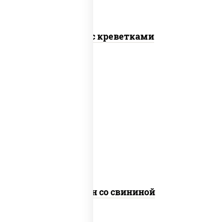
Соба с креветками
масло растительное, свинина,
морковь, лук репчатый, перец
болгарский, кабачки, соус
"чесночный", лапша яичная
Сомен со свининой