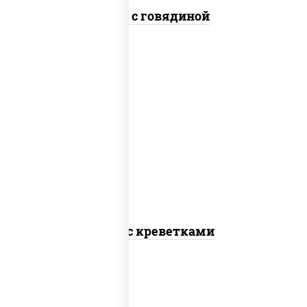
Удон с говядиной
масло растительное, креветки,
морковь, лук репчатый, перец
болгарский, кабачки, соус
"чесночный", лапша пшеничная
Удон с креветками