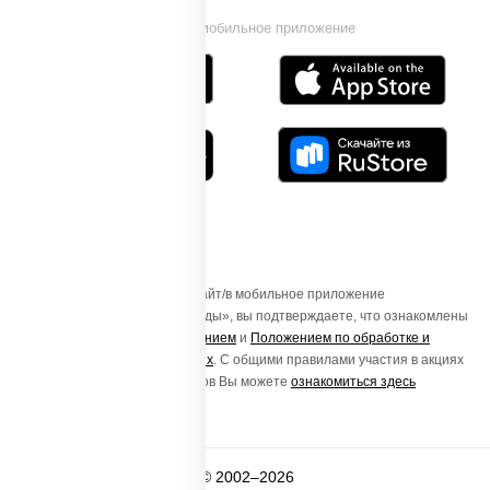
Установи мобильное приложение
Осуществляя вход на этот Сайт/в мобильное приложение
«ПиццаСушиВок - доставка еды», вы подтверждаете, что ознакомлены
с
Пользовательским соглашением
и
Положением по обработке и
защите персональных данных
. С общими правилами участия в акциях
и порядке получения подарков Вы можете
ознакомиться здесь
© 2002–2026