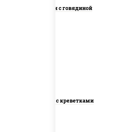
Сомен с говядиной
масло растительное, креветки,
морковь, лук репчатый, перец
болгарский, рис, соус "чесночный",
кунжут
Тяхан с креветками