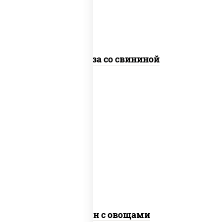
"чесночный", лапша стеклянная
Фунчоза со свининой
пост
масло растительное, морковь, лук
репчатый, перец болгарский, рис,
соус "чесночный", кунжут
Тяхан с овощами