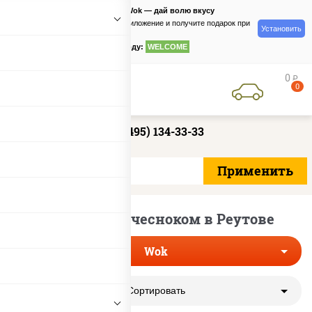
PizzaSushiWok — дай волю вкусу
Скачайте приложение и получите подарок при
Установить
заказе
по промокоду:
WELCOME
0
руб
0
+7 (495) 134-33-33
Лапша вок с чесноком в Реутове
Wok
Сортировать