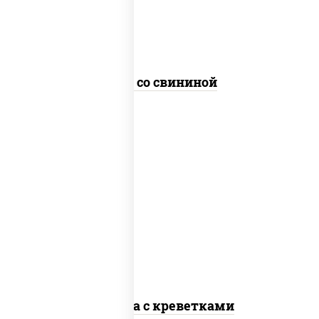
Удон со свининой
масло растительное, креветки,
морковь, лук репчатый, перец
болгарский, кабачки, соус
"чесночный", лапша стеклянная
Фунчоза с креветками