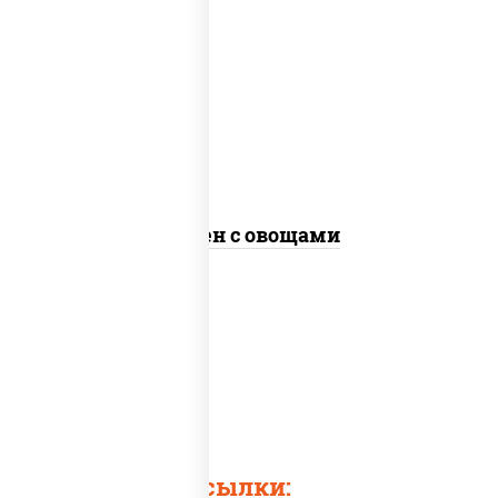
масло растительное, морковь, лук
репчатый, перец болгарский,
кабачки, соус "чесночный", лапша
яичная, кунжут
Сомен с овощами
Быстрые ссылки: