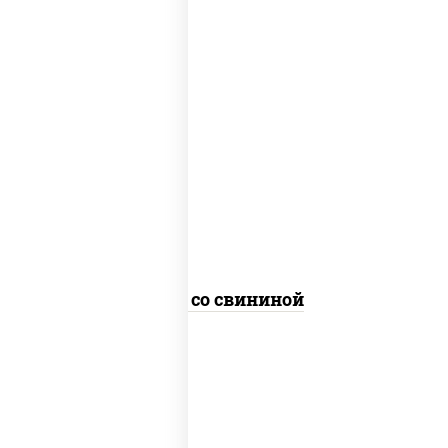
масло растительное, свинина,
морковь, лук репчатый, перец
болгарский, кабачки, соус
"чесночный", лапша гречневая
Соба со свининой
пост
масло растительное, морковь, лук