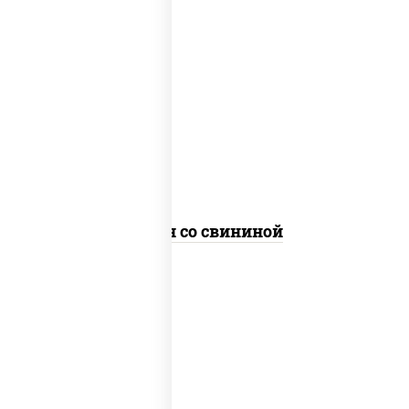
масло растительное, свинина,
морковь, лук репчатый, перец
болгарский, рис, соус "чесночный",
кунжут
Тяхан со свининой
масло растительное, свинина,
морковь, лук репчатый, перец
болгарский, кабачки, соус