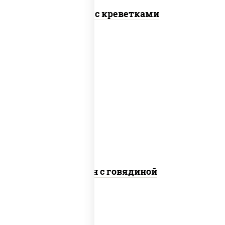
Тяхан с креветками
масло растительное, говядина,
морковь, лук репчатый, перец
болгарский, кабачки, соус "чесночный",
лапша яичная
Сомен с говядиной