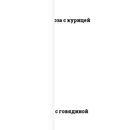
Фунчоза с курицей
масло растительное, говядина,
морковь, лук репчатый, перец
болгарский, кабачки, соус "чесночный",
лапша гречневая
Соба с говядиной