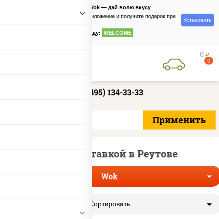
PizzaSushiWok — дай волю вкусу
Скачайте приложение и получите подарок при
Установить
заказе
по промокоду:
WELCOME
0
руб
0
+7 (495) 134-33-33
WoK с доставкой в Реутове
Wok
Сортировать