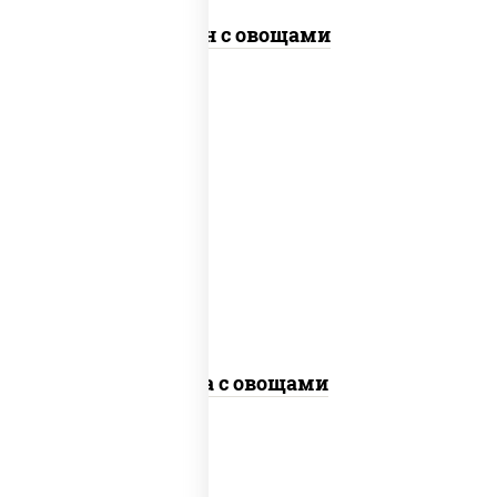
Удон с овощами
пост
масло растительное, морковь, лук
репчатый, перец болгарский, кабачки,
соус "чесночный", лапша гречневая,
кунжут
Соба с овощами