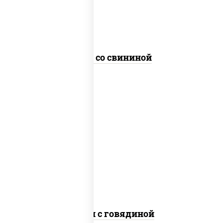
Удон со свининой
масло растительное, говядина,
морковь, лук репчатый, перец
болгарский, рис, соус "чесночный",
кунжут
Тяхан с говядиной