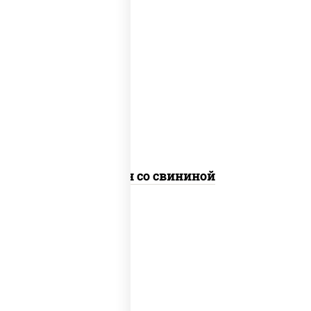
масло растительное, свинина, морковь,
лук репчатый, перец болгарский, рис,
соус "чесночный", кунжут
Тяхан со свининой
масло растительное, свинина, морковь,
лук репчатый, перец болгарский,
кабачки, соус "чесночный", лапша