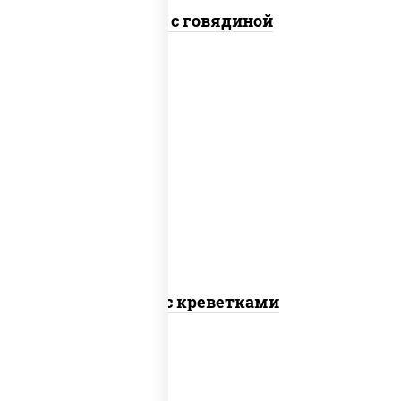
Удон с говядиной
масло растительное, креветки,
морковь, лук репчатый, перец
болгарский, кабачки, соус "чесночный",
лапша пшеничная
Удон с креветками