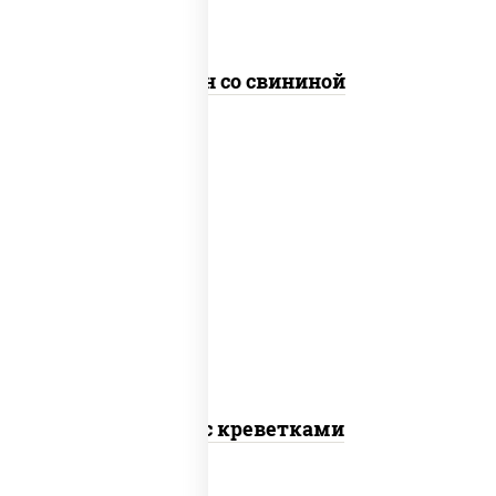
Сомен со свининой
масло растительное, креветки,
морковь, лук репчатый, перец
болгарский, кабачки, соус "чесночный",
лапша гречневая
Соба с креветками