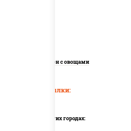
масло растительное, морковь, лук
репчатый, перец болгарский, кабачки,
соус "чесночный", лапша яичная, кунжут
Сомен с овощами
Быстрые ссылки:
Доставка в других городах: