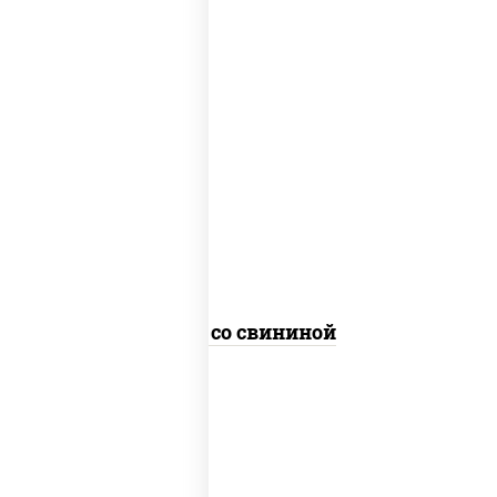
масло растительное, свинина, морковь,
лук репчатый, перец болгарский,
кабачки, соус "чесночный", лапша
гречневая
Соба со свининой
пост
масло растительное, морковь, лук