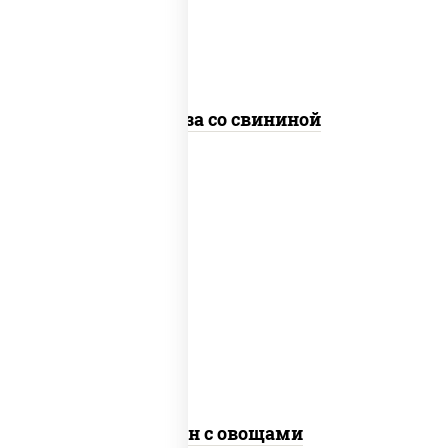
стеклянная
Фунчоза со свининой
пост
масло растительное, морковь, лук
репчатый, перец болгарский, рис, соус
"чесночный", кунжут
Тяхан с овощами