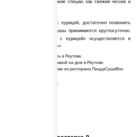
вкус блюду придают такие специи, как свежий чеснок и
соевый соус.
Чтобы заказать соба с курицей, достаточно позвонить
нашим операторам. Заказы принимаются круглосуточно.
Доставка вока
«Соба с курицей» осуществляется в
самые кратчайшие сроки!
✅ Соба с курицей заказать в Реутове.
✅ Соба с курицей с доставкой на дом в Реутове.
✅ Соба с курицей в Реутове из ресторана ПиццаСушиВок.
Категории товара: