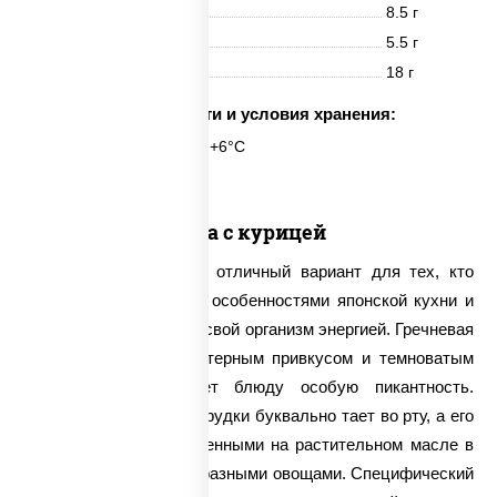
Белки
8.5 г
Жиры
5.5 г
Углеводы
18 г
Срок годности и условия хранения:
6 часов при t° от +2°C до +6°C
Соба с курицей
Соба с курицей – это отличный вариант для тех, кто
хочет познакомиться с особенностями японской кухни и
максимально зарядить свой организм энергией. Гречневая
лапша обладает характерным привкусом и темноватым
оттенком, что придает блюду особую пикантность.
Нежное филе куриной грудки буквально тает во рту, а его
вкус оттеняется обжаренными на растительном масле в
сковороде вок разнообразными овощами. Специфический