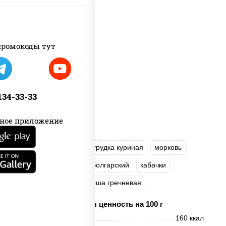
ромокоды тут
 134-33-33
ное приложение
масло растительное
грудка куриная
морковь
лук репчатый
перец болгарский
кабачки
соус "Чесночный"
лапша гречневая
Пищевая ценность на 100 г
Энерг. ценность
160 ккал