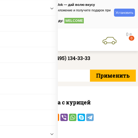
PizzaSushiWok — дай волю вкусу
Скачайте приложение и получите подарок при
Установить
заказе
по промокоду:
WELCOME
0
руб
0
+7 (495) 134-33-33
Соба с курицей