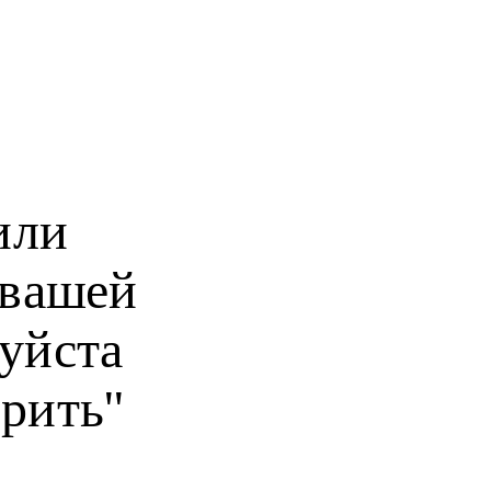
или
 вашей
уйста
рить"