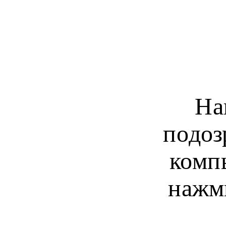
На
подоз
комп
нажм