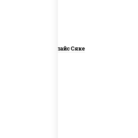
"спайс" (майонез соус чили соус шрирача)
Спайс Сяке
рис, нори, креветки, соус "спайс"
(майонез соус чили соус шрирача)