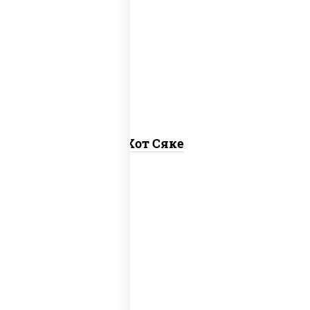
рис, нори, лосось слабосоленый, соус
"хот" (майонез кетчуп табаско чеснок
масаго)
Хот Сяке
рис, нори, лосось копченый, соус "хот"
(майонез кетчуп табаско чеснок
масаго)