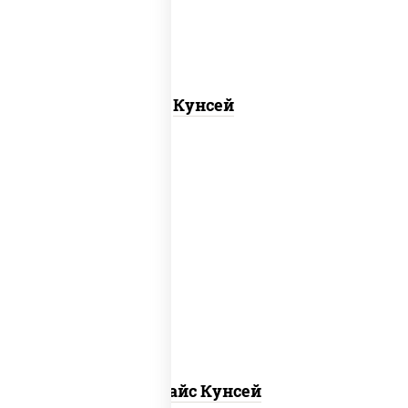
Кунсей
рис, нори, лосось копченый, соус "спайс"
(майонез соус чили соус шрирача)
Спайс Кунсей