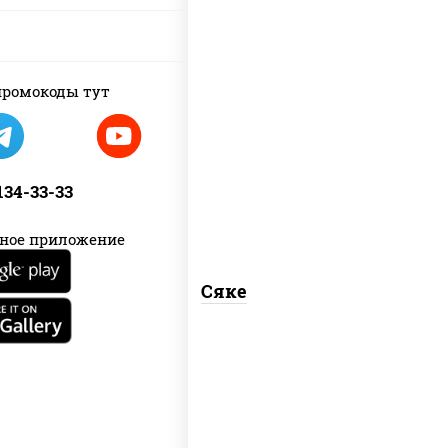
ромокоды тут
рис, лосось слабосоленый
 134-33-33
ное приложение
Сяке
рис, нори, лосось слабосоленый, соус