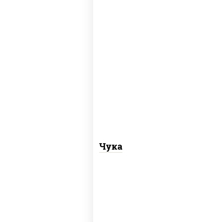
пост
рис, нори, салат "чука"
Чука