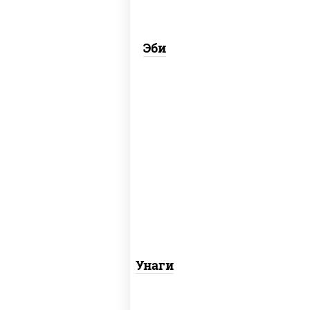
Эби
соус "унаги", рис, нори, угорь копченый,
кунжут
Унаги