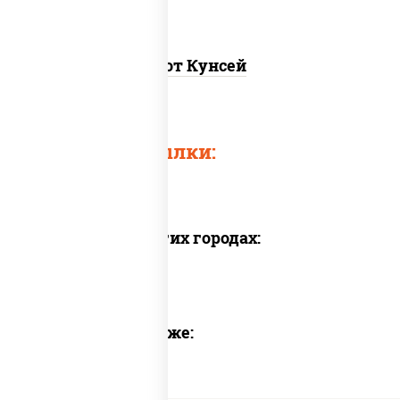
Хот Кунсей
Быстрые ссылки:
Доставка в других городах:
Предлагаем также: