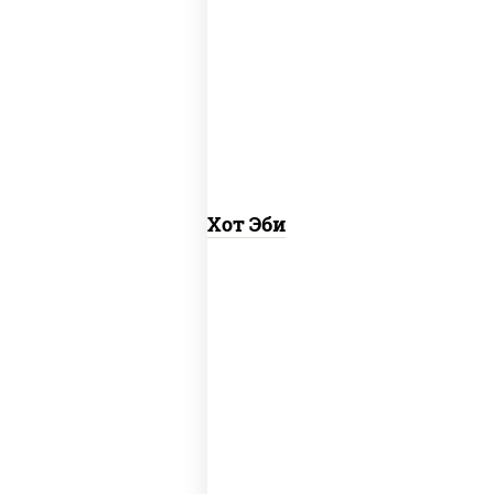
рис, нори, креветки, соус "хот" (майонез
кетчуп табаско чеснок масаго)
Хот Эби
рис, креветки