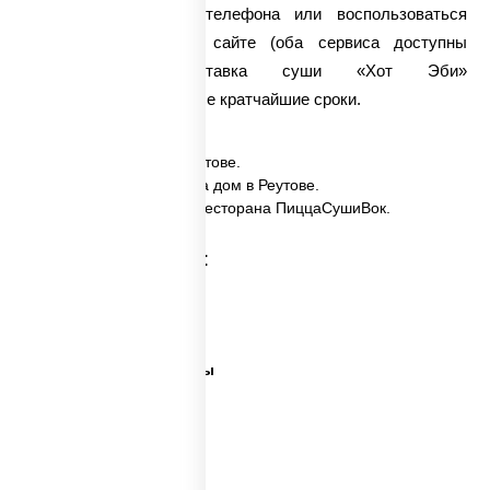
набрать наш номер телефона или воспользоваться
кнопкой «Купить» на сайте (оба сервиса доступны
круглосуточно). Доставка суши «Хот Эби»
осуществляется в самые кратчайшие сроки.
✅ Хот Эби заказать в Реутове.
✅ Хот Эби с доставкой на дом в Реутове.
✅ Хот Эби в Реутове из ресторана ПиццаСушиВок.
Категории товара:
Суши сити вок
Ближайшая суши
Все виды суши и роллы
Самые лучшие суши
Важная рыба суши
Много рыбы суши