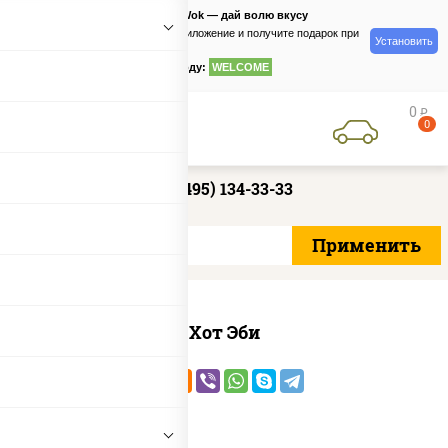
PizzaSushiWok — дай волю вкусу
Скачайте приложение и получите подарок при
Установить
заказе
по промокоду:
WELCOME
0
руб
0
+7 (495) 134-33-33
Хот Эби