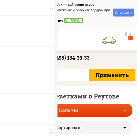
PizzaSushiWok — дай волю вкусу
Скачайте приложение и получите подарок при
Установить
заказе
по промокоду:
WELCOME
0
руб
0
+7 (495) 134-33-33
Салаты с креветками в Реутове
Салаты
Сортировать