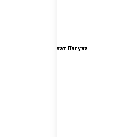
"эмменталь", креветки, лук
красный, икра "масаго"
Салат Лагуна
салат "айсберг", соус "цезарь"
(масло растительное загустители
сахар яйца чеснок специи перец
черный консерванты), сухарики
пшеничные, сыр "пармезан",
томаты "черри", креветки