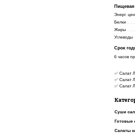
Пищевая 
Энерг. це
Белки
Жиры
Углеводы
Срок год
6 часов пр
✅ Салат Л
✅ Салат Л
✅ Салат Л
Катего
Суши са
Готовые 
Салаты н