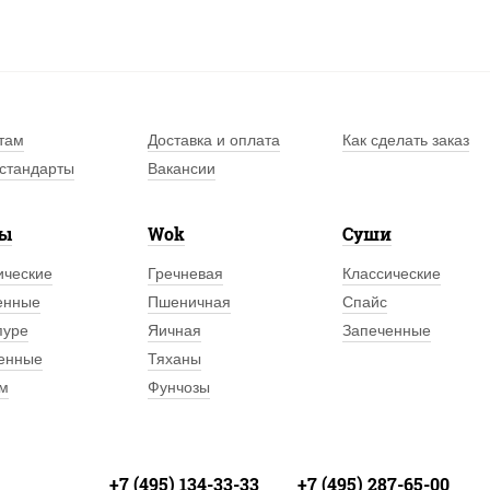
там
Доставка и оплата
Как сделать заказ
стандарты
Вакансии
лы
Wok
Суши
ические
Гречневая
Классические
енные
Пшеничная
Спайс
пуре
Яичная
Запеченные
енные
Тяханы
м
Фунчозы
+7 (495) 134-33-33
+7 (495) 287-65-00