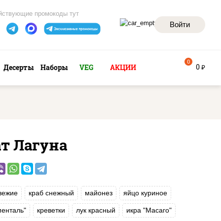
йствующие промокоды тут
Войти
0
0
Десерты
Наборы
VEG
АКЦИИ
руб
т Лагуна
вежие
краб снежный
майонез
яйцо куриное
енталь"
креветки
лук красный
икра "Масаго"