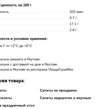
ценность на 100 г
нность
203 ккал
9.7 г
17.1 г
2.8 г
ности и условия хранения:
и t° от +2°C до +6°C
агуна заказать в Реутове.
агуна с доставкой на дом в Реутове.
агуна в Реутове из ресторана ПиццаСушиВок.
рии товара:
латы
Салаты на праздники
салаты
Салаты недорогие и вкусные
а праздничный стол