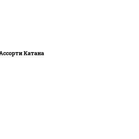
ифорния
,
запеченный
сось
, гурмэ темпура
,
угорь темпура ролл
Ассорти Катана