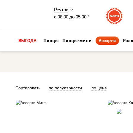
Реутов
с 08:00 до 05:00 *
ВЫГОДА
Пиццы
Пиццы-мини
Ассорти
Рол
Сортировать
по популярности
по цене
ролл цезарь,
запеченный
ролл калифорния
,