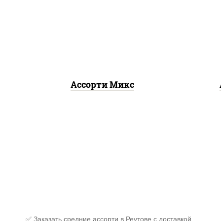
запеченный лосось
,
кал
калифорния с лососем с/с,
ло
гурмэ темпура ролл, бекон
ролл
темпура ролл
Ассорти Микс
✅ Заказать средние ассорти в Реутове с доставкой