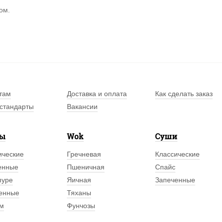
ом.
там
Доставка и оплата
Как сделать заказ
стандарты
Вакансии
лы
Wok
Суши
ические
Гречневая
Классические
енные
Пшеничная
Спайс
пуре
Яичная
Запеченные
енные
Тяханы
м
Фунчозы