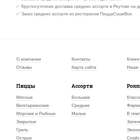
✅ Круглосуточная доставка средних ассорти в Реутове на д
✅ Заказ средних ассорти из ресторанов ПиццаСушиВок.
О компании
Контакты
Клиен
Отзывы
Карта сайта
Наши 
Пиццы
Ассорти
Рол
Мясные
Большие
Класс
Вегетарианские
Средние
Фирм
Морские и Рыбные
Малые
В тем
Закрытые
Запеч
Гриль
Эконо
Острые
Спайс