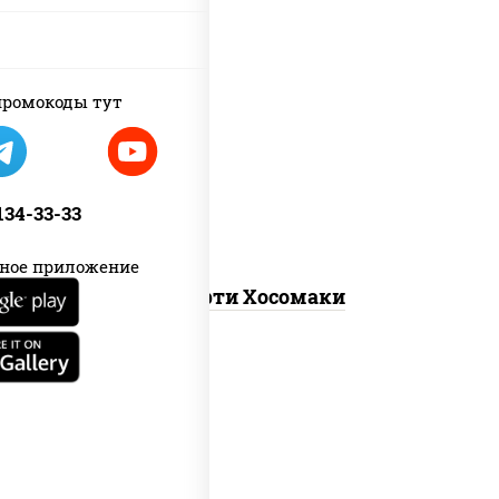
ромокоды тут
унаги маки, сяке маки, эби маки,
каппа маки
 134-33-33
ное приложение
Ассорти Хосомаки