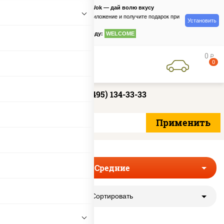
PizzaSushiWok — дай волю вкусу
Скачайте приложение и получите подарок при
Установить
заказе
по промокоду:
WELCOME
0
руб
0
+7 (495) 134-33-33
Средние
Сортировать