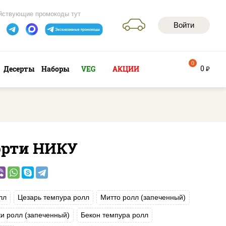
йствующие промокоды тут
Войти
0
0
Десерты
Наборы
VEG
АКЦИИ
руб
орти НИКУ
лл
Цезарь темпура ролл
Митто ролл (запеченный)
и ролл (запеченный)
Бекон темпура ролл