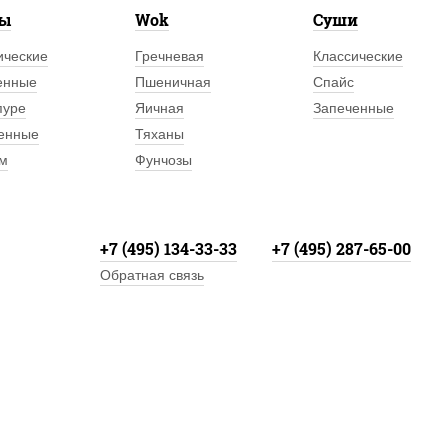
лы
Wok
Суши
ические
Гречневая
Классические
енные
Пшеничная
Спайс
пуре
Яичная
Запеченные
енные
Тяханы
м
Фунчозы
+7 (495) 134-33-33
+7 (495) 287-65-00
Обратная связь