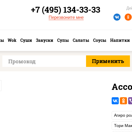
+7 (495) 134-33-33
Де
Перезвоните мне
лы
Wok
Суши
Закуски
Супы
Салаты
Соусы
Напитки
Асс
Агиро ро
Тори Мак