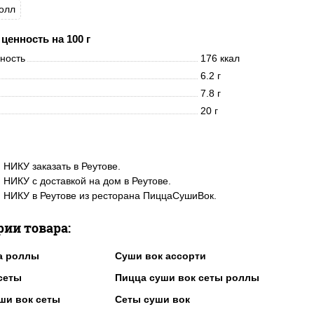
олл
ценность на 100 г
нность
176 ккал
6.2 г
7.8 г
20 г
 НИКУ заказать в Реутове.
 НИКУ с доставкой на дом в Реутове.
 НИКУ в Реутове из ресторана ПиццаСушиВок.
рии товара:
а роллы
Суши вок ассорти
сеты
Пицца суши вок сеты роллы
ши вок сеты
Сеты суши вок