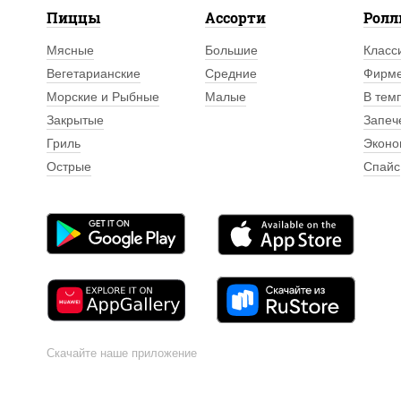
Пиццы
Ассорти
Рол
Мясные
Большие
Класс
Вегетарианские
Средние
Фирм
Морские и Рыбные
Малые
В тем
Закрытые
Запеч
Гриль
Эконо
Острые
Спайс
Скачайте наше приложение