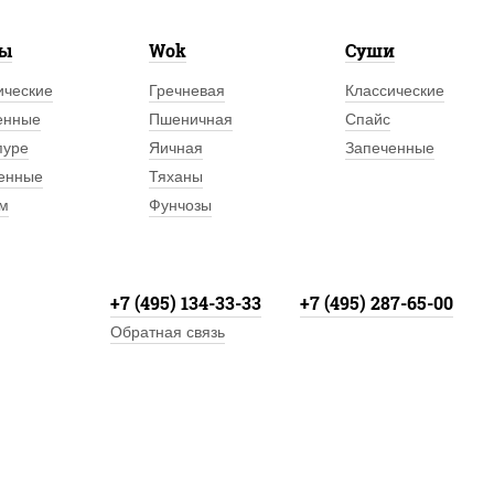
лы
Wok
Суши
ические
Гречневая
Классические
енные
Пшеничная
Спайс
пуре
Яичная
Запеченные
енные
Тяханы
м
Фунчозы
+7 (495) 134-33-33
+7 (495) 287-65-00
Обратная связь