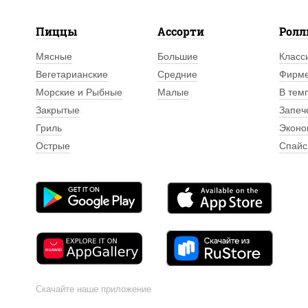
Пиццы
Ассорти
Рол
Мясные
Большие
Класс
Вегетарианские
Средние
Фирм
Морские и Рыбные
Малые
В тем
Закрытые
Запеч
Гриль
Эконо
Острые
Спайс
Скачайте наше приложение