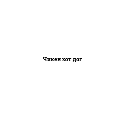
рис, нори, сыр сливочный,
огурцы маринованные, соус
"горчичный" (майонез
горчица), лук фри, соус
"унаги", сухари
панировочные
Чикен хот дог