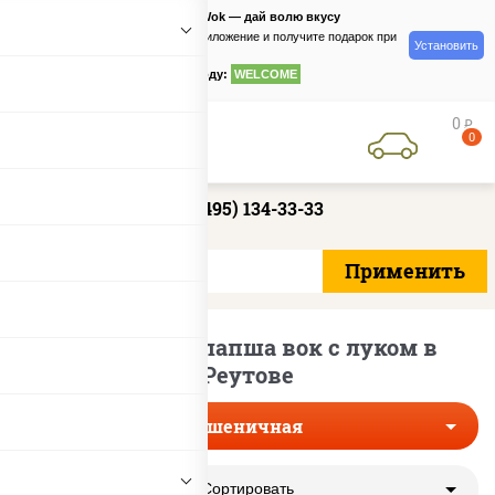
PizzaSushiWok — дай волю вкусу
Скачайте приложение и получите подарок при
Установить
заказе
по промокоду:
WELCOME
0
руб
0
+7 (495) 134-33-33
Пшеничная лапша вок с луком в
Реутове
Пшеничная
Сортировать