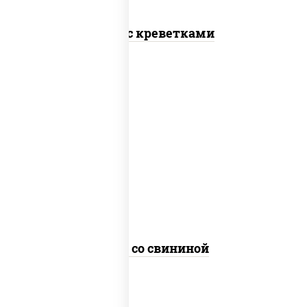
Удон с креветками
масло растительное, свинина,
морковь, лук репчатый, перец
болгарский, кабачки, соус
"чесночный", лапша пшеничная
Удон со свининой
пост