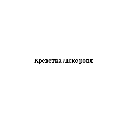
креветки, рис, нори,
майонез, икра "масаго",
кляр, сухари панировочные,
кунжут
Креветка Люкс ролл