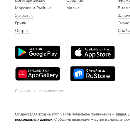
Вегетарианские
Средние
Фирм
Морские и Рыбные
Малые
В тем
Закрытые
Запеч
Гриль
Эконо
Острые
Спайс
Скачайте наше приложение
Осуществляя вход на этот Сайт/в мобильное приложение «ПиццаСуш
персональных данных
. С общими правилами участия в акциях и по