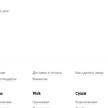
а дом.
там
Доставка и оплата
Как сделать заказ
стандарты
Вакансии
лы
Wok
Суши
ические
Гречневая
Классические