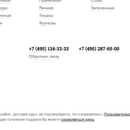
енные
Пшеничная
Спайс
пуре
Яичная
Запеченные
енные
Тяханы
м
Фунчозы
+7 (495) 134-33-33
+7 (495) 287-65-00
Обратная связь
иВок - доставка еды», вы подтверждаете, что ознакомлены с
Пользовательс
рядке получения подарков Вы можете
ознакомиться здесь