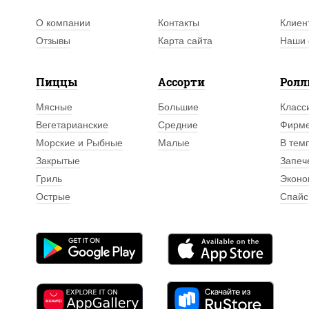
О компании
Контакты
Клиен
Отзывы
Карта сайта
Наши 
Пиццы
Ассорти
Рол
Мясные
Большие
Класс
Вегетарианские
Средние
Фирм
Морские и Рыбные
Малые
В тем
Закрытые
Запеч
Гриль
Эконо
Острые
Спайс