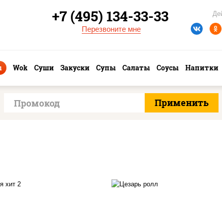
+7 (495) 134-33-33
Де
Перезвоните мне
ы
Wok
Суши
Закуски
Супы
Салаты
Соусы
Напитки
соус "цезарь" (мас
растительное