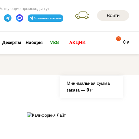
йствующие промокоды тут
Войти
0
0
Десерты
Наборы
VEG
АКЦИИ
руб
Минимальная сумма
0
заказа —
руб.
ло