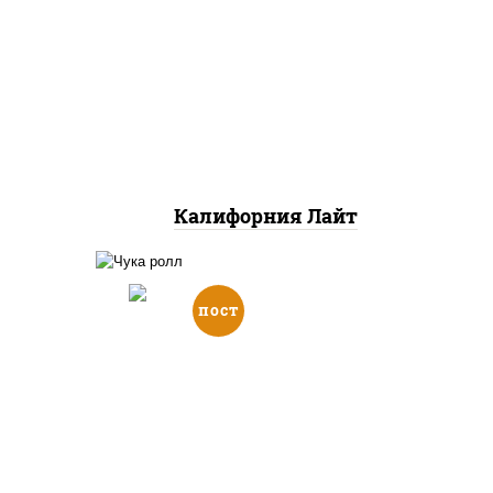
йца
рис, нори, майонез, краб
ец
снежный, огурцы свежие,
 сыр
икра "масаго"
и,
икой,
нжут
Калифорния Лайт
пост
кон,
икой,
рис, нори, салат "чука"
жие,