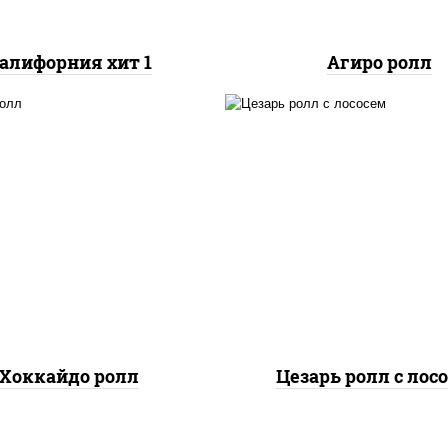
алифорния хит 1
Агиро ролл
соус "цезарь" (мас
растительное
загустители сахар я
, нори, сыр сливочный,
чеснок специи пер
раб снежный, лосось
черный консерванты),
копченый, кунжут
нори, сыр "пармезан
лосось слабосолены
салат "айсберг", ку
Хоккайдо ролл
Цезарь ролл с лос