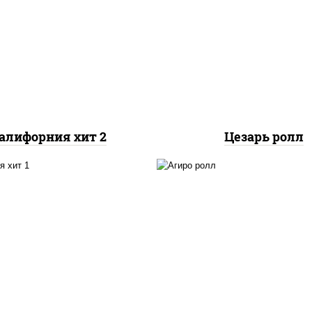
загустители сахар я
 нори, майонез, авокадо,
чеснок специи пер
краб снежный, икра
черный консерванты),
"масаго"
"пармезан", рис, нор
куриная грудка с папр
салат "айсберг", ку
алифорния хит 2
Цезарь ролл
рис, нори, майонез, бе
 нори, майонез, огурцы
куриная грудка с папр
ежие, краб снежный,
помидоры, огурцы све
кунжут
лук фри