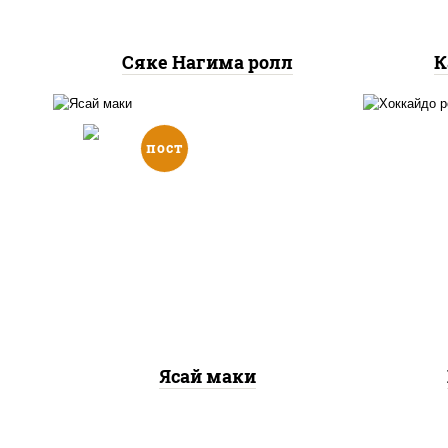
Сяке Нагима ролл
К
пост
рис, нори, огурцы свежие,
рис
помидоры, перец
к
болгарский, салат
"айсберг", кунжут
Ясай маки