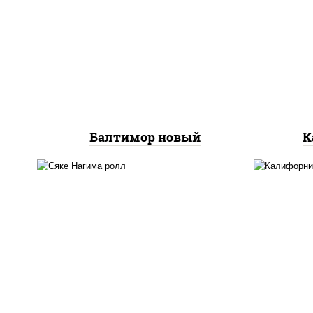
нори, рис, соус "вулкан"
рис,
(креветки отварные; краб
снежный; майонез; чеснок;
икра масаго), авокадо
Балтимор новый
К
рис, нори, сыр сливочный,
рис,
огурцы свежие, лосось
св
слабосоленый