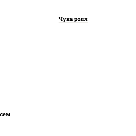
Чука ролл
ло
йца
ец
 рис,
",
й,
нжут
осем